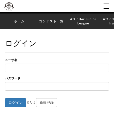
AtCoder Junior
AtCod
ホーム
コンテスト一覧
League
Tra
ログイン
ユーザ名
パスワード
ログイン
新規登録
または