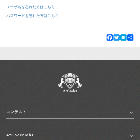
ユーザ名を忘れた方はこちら
新規登録
ログイン
パスワードを忘れた方はこちら
JP
EN
Facebook
Twitter
Hatena
Sha
コンテスト
ホーム
AtCoderJobs
コンテスト一覧