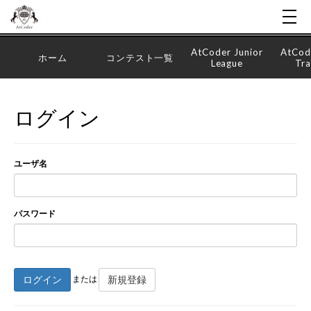
AtCoder Junior
AtCod
ホーム
コンテスト一覧
League
Tra
ログイン
ユーザ名
パスワード
ログイン
新規登録
または