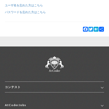
ユーザ名を忘れた方はこちら
新規登録
ログイン
パスワードを忘れた方はこちら
JP
EN
Facebook
Twitter
Hatena
Sha
コンテスト
ホーム
AtCoderJobs
コンテスト一覧