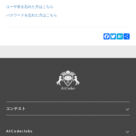
ユーザ名を忘れた方はこちら
新規登録
ログイン
パスワードを忘れた方はこちら
JP
EN
Facebook
Twitter
Hatena
Sha
コンテスト
ホーム
AtCoderJobs
コンテスト一覧