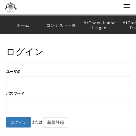
AtCoder Junior
AtCod
ホーム
コンテスト一覧
League
Tra
ログイン
ユーザ名
パスワード
ログイン
新規登録
または