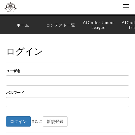
AtCoder Junior
AtCod
ホーム
コンテスト一覧
League
Tra
ログイン
ユーザ名
パスワード
ログイン
新規登録
または