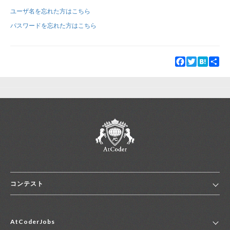
ユーザ名を忘れた方はこちら
新規登録
ログイン
パスワードを忘れた方はこちら
JP
EN
Facebook
Twitter
Hatena
Sha
コンテスト
ホーム
AtCoderJobs
コンテスト一覧