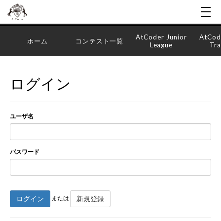
AtCoder Junior
AtCod
ホーム
コンテスト一覧
League
Tra
ログイン
ユーザ名
パスワード
ログイン
新規登録
または