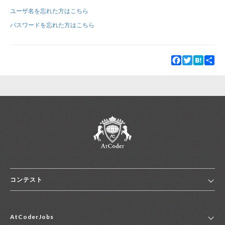
ユーザ名を忘れた方はこちら
新規登録
ログイン
パスワードを忘れた方はこちら
JP
EN
Facebook
Twitter
Hatena
Sha
コンテスト
ホーム
AtCoderJobs
コンテスト一覧