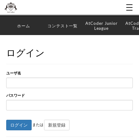
AtCoder Junior
AtCod
ホーム
コンテスト一覧
League
Tra
ログイン
ユーザ名
パスワード
ログイン
新規登録
または