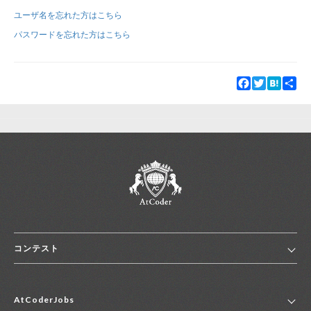
ユーザ名を忘れた方はこちら
新規登録
ログイン
パスワードを忘れた方はこちら
JP
EN
Facebook
Twitter
Hatena
Sha
コンテスト
ホーム
AtCoderJobs
コンテスト一覧