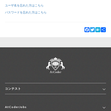
ユーザ名を忘れた方はこちら
新規登録
ログイン
パスワードを忘れた方はこちら
JP
EN
Facebook
Twitter
Hatena
Sha
コンテスト
ホーム
AtCoderJobs
コンテスト一覧