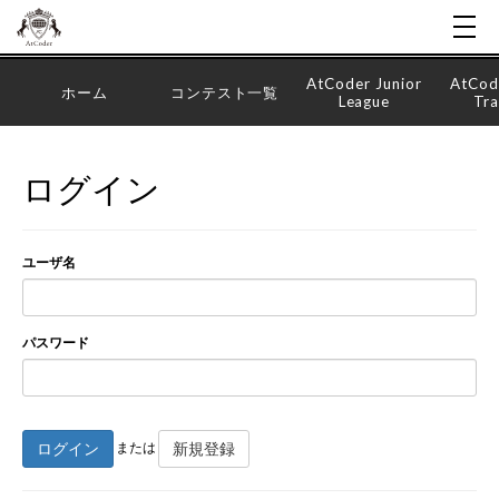
AtCoder Junior
AtCod
ホーム
コンテスト一覧
League
Tra
ログイン
ユーザ名
パスワード
ログイン
新規登録
または