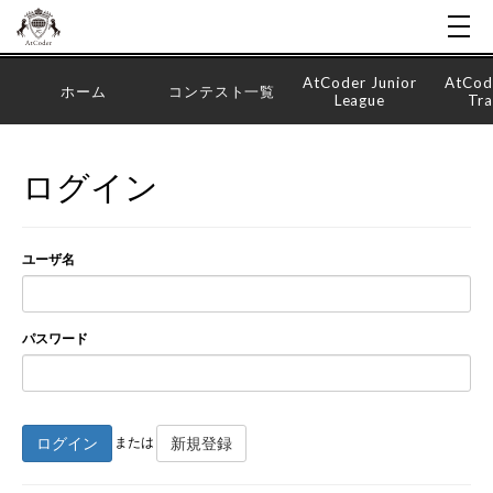
AtCoder Junior
AtCod
ホーム
コンテスト一覧
League
Tra
ログイン
ユーザ名
パスワード
ログイン
新規登録
または