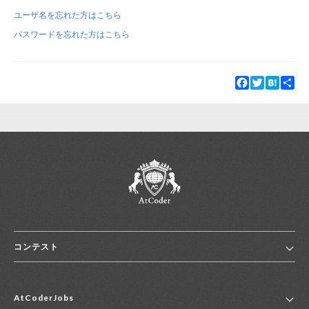
ユーザ名を忘れた方はこちら
新規登録
ログイン
パスワードを忘れた方はこちら
JP
EN
Facebook
Twitter
Hatena
Sha
コンテスト
ホーム
AtCoderJobs
コンテスト一覧