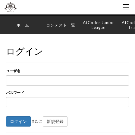
AtCoder Junior
AtCod
ホーム
コンテスト一覧
League
Tra
ログイン
ユーザ名
パスワード
ログイン
新規登録
または