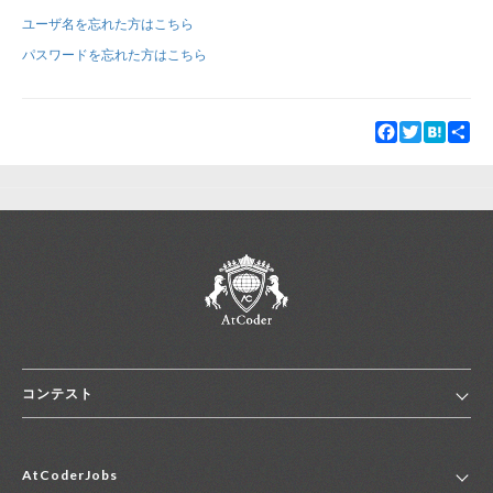
ユーザ名を忘れた方はこちら
新規登録
ログイン
パスワードを忘れた方はこちら
JP
EN
Facebook
Twitter
Hatena
Sha
コンテスト
ホーム
AtCoderJobs
コンテスト一覧