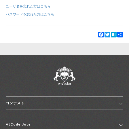
ユーザ名を忘れた方はこちら
新規登録
ログイン
パスワードを忘れた方はこちら
JP
EN
Facebook
Twitter
Hatena
Sha
コンテスト
ホーム
AtCoderJobs
コンテスト一覧