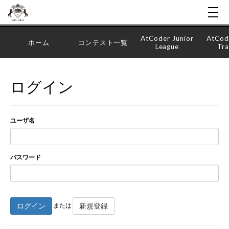
AtCoder Junior
AtCod
ホーム
コンテスト一覧
League
Tra
ログイン
ユーザ名
パスワード
ログイン
新規登録
または