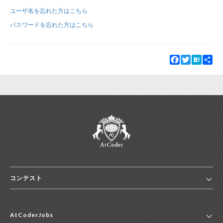
ユーザ名を忘れた方はこちら
新規登録
ログイン
パスワードを忘れた方はこちら
JP
EN
Facebook
Twitter
Hatena
Sha
コンテスト
ホーム
AtCoderJobs
コンテスト一覧