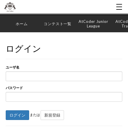
AtCoder Junior
AtCod
ホーム
コンテスト一覧
League
Tra
ログイン
ユーザ名
パスワード
ログイン
新規登録
または