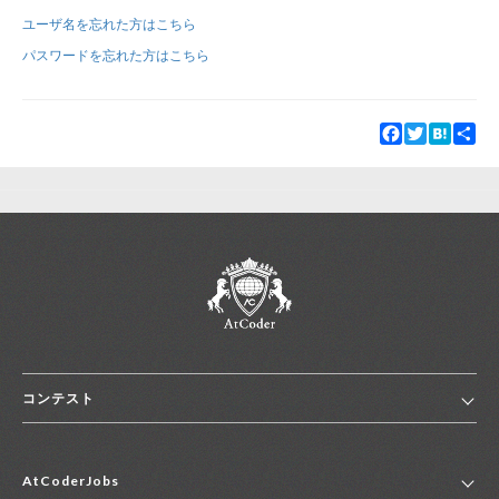
ユーザ名を忘れた方はこちら
新規登録
ログイン
パスワードを忘れた方はこちら
JP
EN
Facebook
Twitter
Hatena
Sha
コンテスト
ホーム
AtCoderJobs
コンテスト一覧