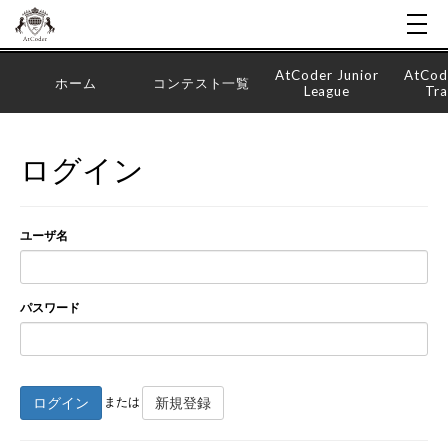
AtCoder Junior
AtCod
ホーム
コンテスト一覧
League
Tra
ログイン
ユーザ名
パスワード
ログイン
新規登録
または