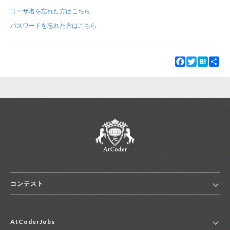
ユーザ名を忘れた方はこちら
新規登録
ログイン
パスワードを忘れた方はこちら
JP
EN
Facebook
Twitter
Hatena
Sha
コンテスト
ホーム
AtCoderJobs
コンテスト一覧