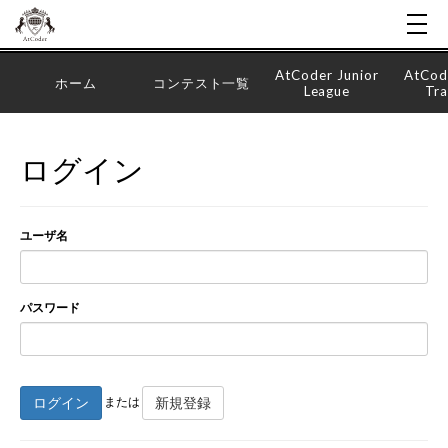
AtCoder Junior
AtCod
ホーム
コンテスト一覧
League
Tra
ログイン
ユーザ名
パスワード
ログイン
新規登録
または