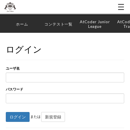
AtCoder Junior
AtCod
ホーム
コンテスト一覧
League
Tra
ログイン
ユーザ名
パスワード
ログイン
新規登録
または