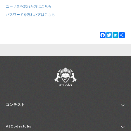
ユーザ名を忘れた方はこちら
新規登録
ログイン
パスワードを忘れた方はこちら
JP
EN
Facebook
Twitter
Hatena
Sha
コンテスト
ホーム
AtCoderJobs
コンテスト一覧