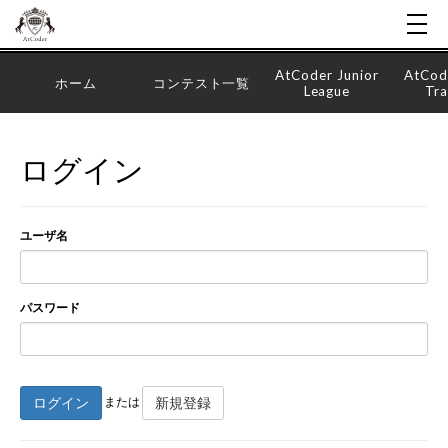
AtCoder Junior
AtCod
ホーム
コンテスト一覧
League
Tra
ログイン
ユーザ名
パスワード
ログイン
新規登録
または