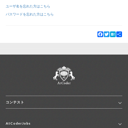
ユーザ名を忘れた方はこちら
新規登録
ログイン
パスワードを忘れた方はこちら
JP
EN
Facebook
Twitter
Hatena
Sha
コンテスト
ホーム
AtCoderJobs
コンテスト一覧