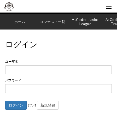
AtCoder Junior
AtCod
ホーム
コンテスト一覧
League
Tra
ログイン
ユーザ名
パスワード
ログイン
新規登録
または