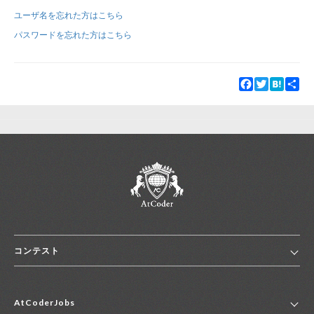
ユーザ名を忘れた方はこちら
新規登録
ログイン
パスワードを忘れた方はこちら
JP
EN
Facebook
Twitter
Hatena
Sha
コンテスト
ホーム
AtCoderJobs
コンテスト一覧