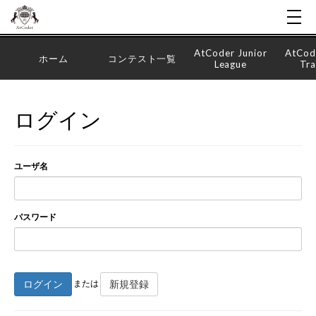
AtCoder Junior
AtCod
ホーム
コンテスト一覧
League
Tra
ログイン
ユーザ名
パスワード
ログイン
新規登録
または