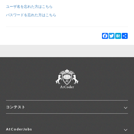
ユーザ名を忘れた方はこちら
新規登録
ログイン
パスワードを忘れた方はこちら
JP
EN
Facebook
Twitter
Hatena
Sha
コンテスト
ホーム
AtCoderJobs
コンテスト一覧