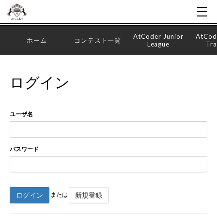
AtCoder Junior
AtCod
ホーム
コンテスト一覧
League
Tra
ログイン
ユーザ名
パスワード
ログイン
新規登録
または