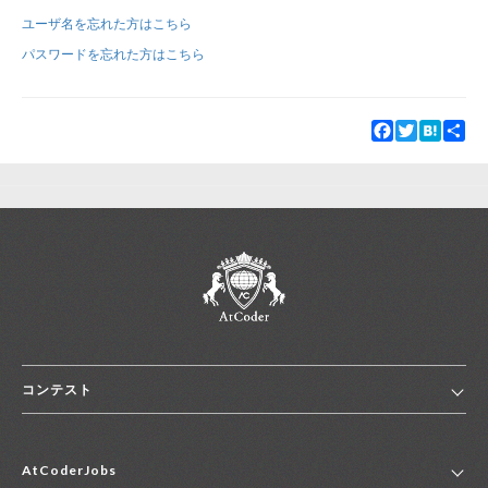
ユーザ名を忘れた方はこちら
新規登録
ログイン
パスワードを忘れた方はこちら
JP
EN
Facebook
Twitter
Hatena
Sha
コンテスト
ホーム
AtCoderJobs
コンテスト一覧