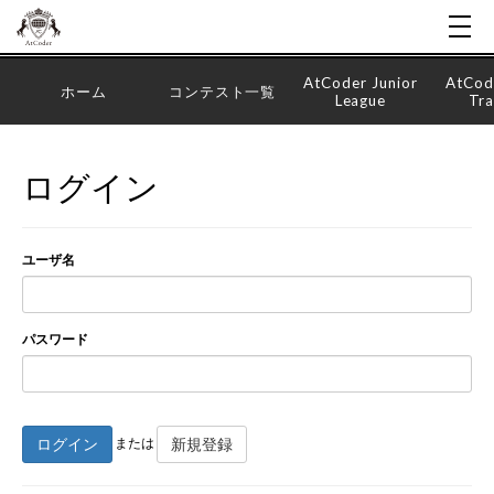
AtCoder Junior
AtCod
ホーム
コンテスト一覧
League
Tra
ログイン
ユーザ名
パスワード
ログイン
新規登録
または