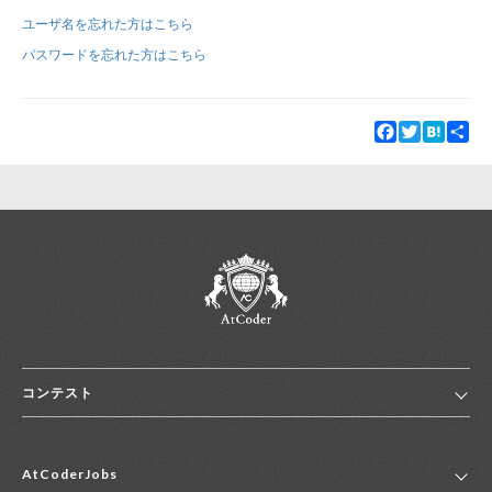
ユーザ名を忘れた方はこちら
新規登録
ログイン
パスワードを忘れた方はこちら
JP
EN
Facebook
Twitter
Hatena
Sha
コンテスト
ホーム
AtCoderJobs
コンテスト一覧