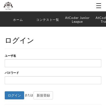
AtCoder Junior
AtCod
ホーム
コンテスト一覧
League
Tra
ログイン
ユーザ名
パスワード
ログイン
新規登録
または