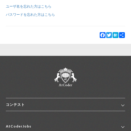
ユーザ名を忘れた方はこちら
新規登録
ログイン
パスワードを忘れた方はこちら
JP
EN
Facebook
Twitter
Hatena
Sha
コンテスト
ホーム
AtCoderJobs
コンテスト一覧