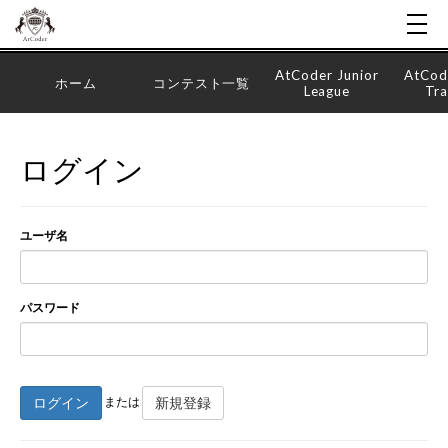
AtCoder Junior
AtCod
ホーム
コンテスト一覧
League
Tra
ログイン
ユーザ名
パスワード
ログイン
新規登録
または