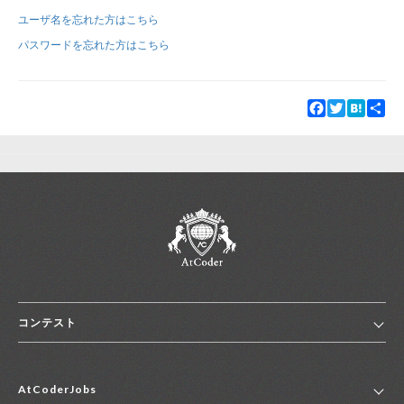
ユーザ名を忘れた方はこちら
新規登録
ログイン
パスワードを忘れた方はこちら
JP
EN
Facebook
Twitter
Hatena
Sha
コンテスト
ホーム
AtCoderJobs
コンテスト一覧