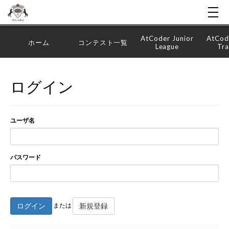
AtCoder Junior
AtCod
ホーム
コンテスト一覧
League
Tra
ログイン
ユーザ名
パスワード
ログイン
新規登録
または