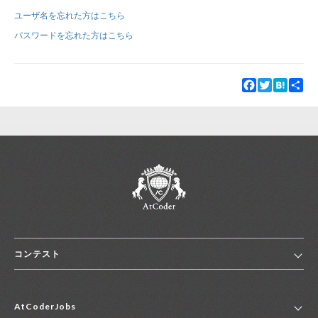
ユーザ名を忘れた方はこちら
新規登録
ログイン
パスワードを忘れた方はこちら
JP
EN
Facebook
Twitter
Hatena
Sha
コンテスト
ホーム
AtCoderJobs
コンテスト一覧