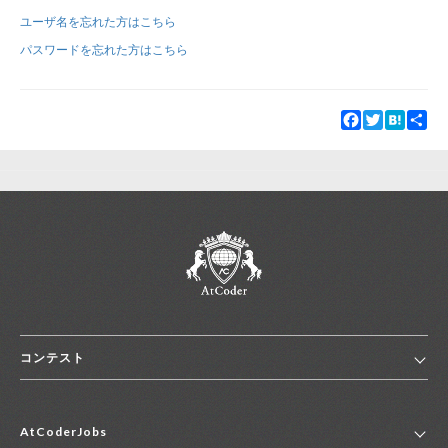
ユーザ名を忘れた方はこちら
新規登録
ログイン
パスワードを忘れた方はこちら
JP
EN
Facebook
Twitter
Hatena
Sha
コンテスト
ホーム
AtCoderJobs
コンテスト一覧