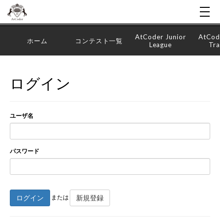
AtCoder Junior
AtCod
ホーム
コンテスト一覧
League
Tra
ログイン
ユーザ名
パスワード
ログイン
新規登録
または