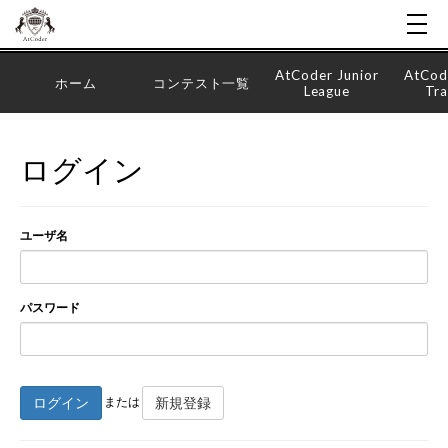
AtCoder Junior
AtCod
ホーム
コンテスト一覧
League
Tra
ログイン
ユーザ名
パスワード
ログイン
新規登録
または