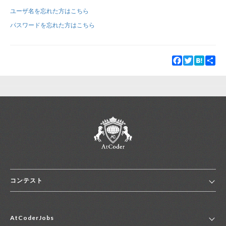
ユーザ名を忘れた方はこちら
新規登録
ログイン
パスワードを忘れた方はこちら
JP
EN
Facebook
Twitter
Hatena
Sha
コンテスト
ホーム
AtCoderJobs
コンテスト一覧