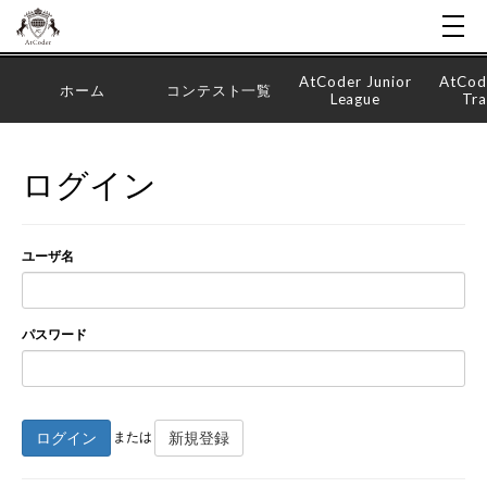
AtCoder Junior
AtCod
ホーム
コンテスト一覧
League
Tra
ログイン
ユーザ名
パスワード
ログイン
新規登録
または