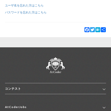
ユーザ名を忘れた方はこちら
新規登録
ログイン
パスワードを忘れた方はこちら
JP
EN
Facebook
Twitter
Hatena
Sha
コンテスト
ホーム
AtCoderJobs
コンテスト一覧