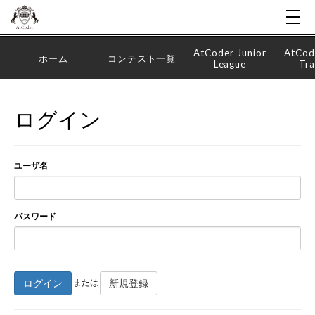
AtCoder Junior
AtCod
ホーム
コンテスト一覧
League
Tra
ログイン
ユーザ名
パスワード
ログイン
新規登録
または