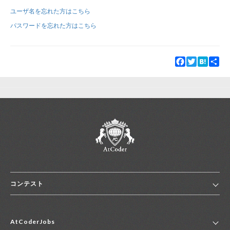
ユーザ名を忘れた方はこちら
新規登録
ログイン
パスワードを忘れた方はこちら
JP
EN
Facebook
Twitter
Hatena
Sha
コンテスト
ホーム
AtCoderJobs
コンテスト一覧