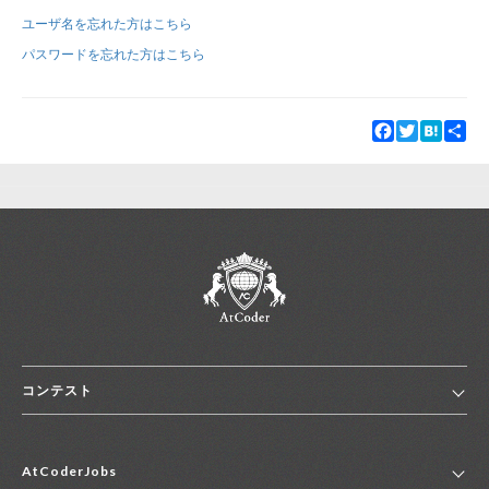
ユーザ名を忘れた方はこちら
新規登録
ログイン
パスワードを忘れた方はこちら
JP
EN
Facebook
Twitter
Hatena
Sha
コンテスト
ホーム
AtCoderJobs
コンテスト一覧