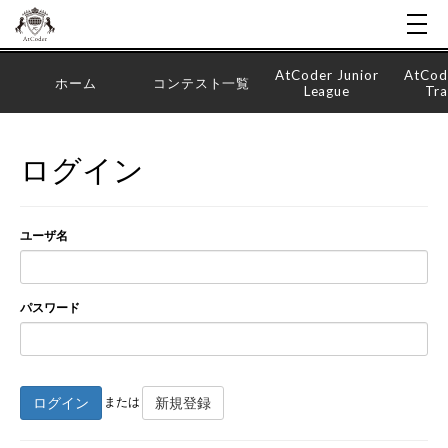
AtCoder Junior
AtCod
ホーム
コンテスト一覧
League
Tra
ログイン
ユーザ名
パスワード
ログイン
新規登録
または