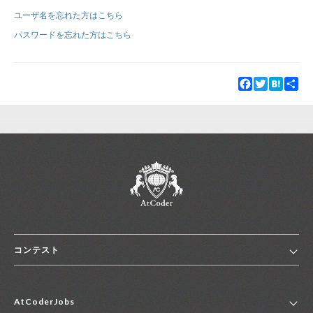
ユーザ名を忘れた方はこちら
新規登録
ログイン
パスワードを忘れた方はこちら
JP
EN
Facebook
Twitter
Hatena
Sha
コンテスト
ホーム
AtCoderJobs
コンテスト一覧