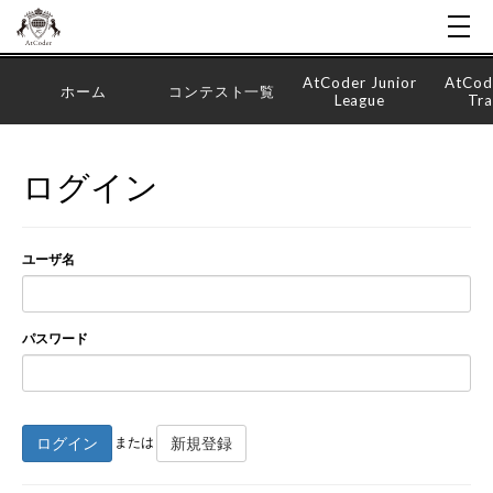
AtCoder Junior
AtCod
ホーム
コンテスト一覧
League
Tra
ログイン
ユーザ名
パスワード
ログイン
新規登録
または