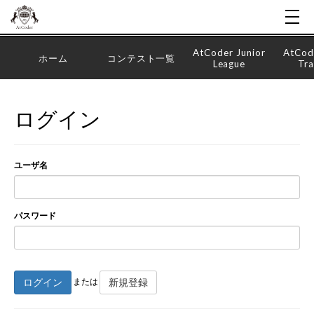
AtCoder Junior
AtCod
ホーム
コンテスト一覧
League
Tra
ログイン
ユーザ名
パスワード
ログイン
新規登録
または