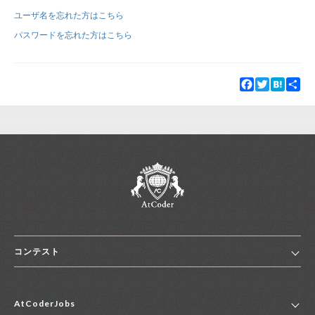
ユーザ名を忘れた方はこちら
新規登録
ログイン
パスワードを忘れた方はこちら
JP
EN
Facebook
Twitter
Hatena
Sha
コンテスト
ホーム
AtCoderJobs
コンテスト一覧