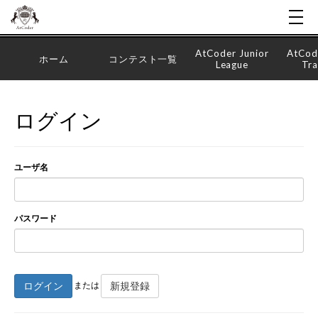
AtCoder Junior
AtCod
ホーム
コンテスト一覧
League
Tra
ログイン
ユーザ名
パスワード
ログイン
新規登録
または