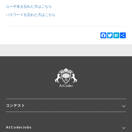
ユーザ名を忘れた方はこちら
新規登録
ログイン
パスワードを忘れた方はこちら
JP
EN
Facebook
Twitter
Hatena
Sha
コンテスト
ホーム
AtCoderJobs
コンテスト一覧