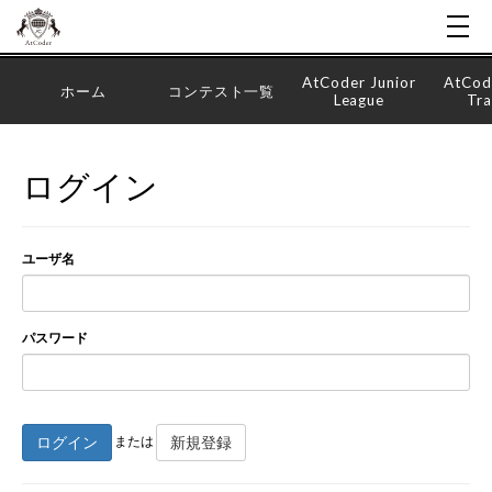
AtCoder Junior
AtCod
ホーム
コンテスト一覧
League
Tra
ログイン
ユーザ名
パスワード
ログイン
新規登録
または