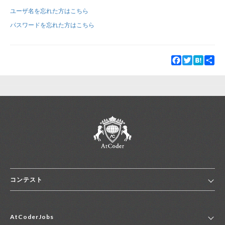
ユーザ名を忘れた方はこちら
新規登録
ログイン
パスワードを忘れた方はこちら
JP
EN
Facebook
Twitter
Hatena
Sha
コンテスト
ホーム
AtCoderJobs
コンテスト一覧