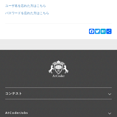
ユーザ名を忘れた方はこちら
新規登録
ログイン
パスワードを忘れた方はこちら
JP
EN
Facebook
Twitter
Hatena
Sha
コンテスト
ホーム
AtCoderJobs
コンテスト一覧