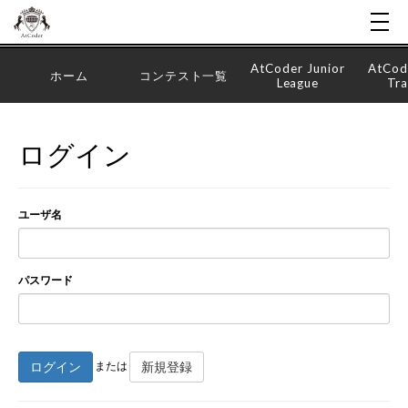
AtCoder Junior
AtCod
ホーム
コンテスト一覧
League
Tra
ログイン
ユーザ名
パスワード
ログイン
新規登録
または