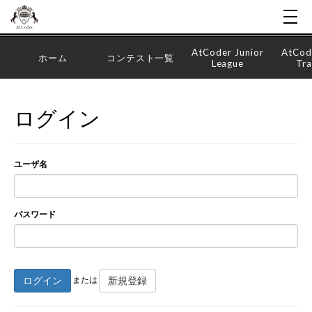
AtCoder Junior
AtCod
ホーム
コンテスト一覧
League
Tra
ログイン
ユーザ名
パスワード
ログイン
新規登録
または