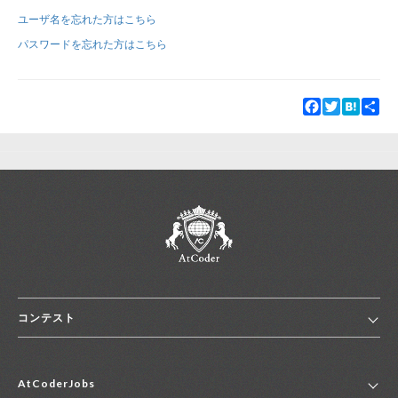
ユーザ名を忘れた方はこちら
新規登録
ログイン
パスワードを忘れた方はこちら
JP
EN
Facebook
Twitter
Hatena
Sha
コンテスト
ホーム
AtCoderJobs
コンテスト一覧