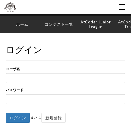
AtCoder Junior
AtCod
ホーム
コンテスト一覧
League
Tra
ログイン
ユーザ名
パスワード
ログイン
新規登録
または