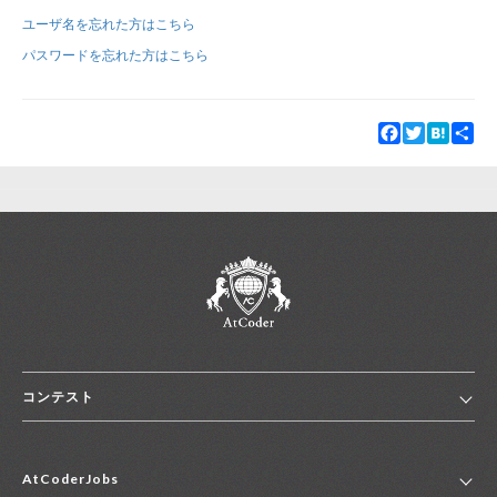
ユーザ名を忘れた方はこちら
新規登録
ログイン
パスワードを忘れた方はこちら
JP
EN
Facebook
Twitter
Hatena
Sha
コンテスト
ホーム
AtCoderJobs
コンテスト一覧