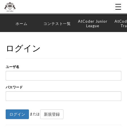
AtCoder Junior
AtCod
ホーム
コンテスト一覧
League
Tra
ログイン
ユーザ名
パスワード
ログイン
新規登録
または