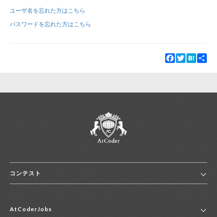
ユーザ名を忘れた方はこちら
新規登録
ログイン
パスワードを忘れた方はこちら
JP
EN
Facebook
Twitter
Hatena
Sha
コンテスト
ホーム
AtCoderJobs
コンテスト一覧