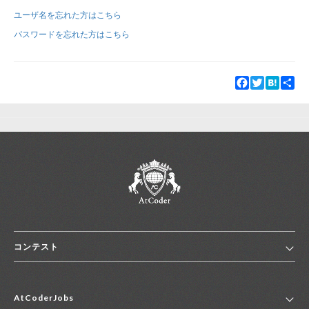
ユーザ名を忘れた方はこちら
新規登録
ログイン
パスワードを忘れた方はこちら
JP
EN
Facebook
Twitter
Hatena
Sha
コンテスト
ホーム
AtCoderJobs
コンテスト一覧