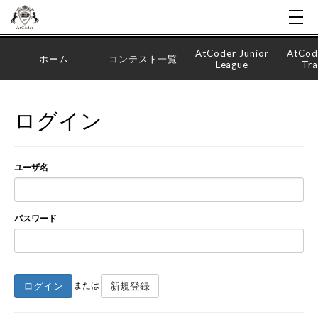
AtCoder Junior
AtCod
ホーム
コンテスト一覧
League
Tra
ログイン
ユーザ名
パスワード
ログイン
新規登録
または