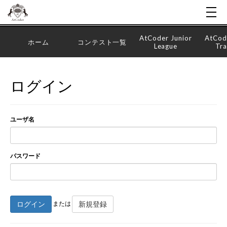
AtCoder Junior
AtCod
ホーム
コンテスト一覧
League
Tra
ログイン
ユーザ名
パスワード
ログイン
新規登録
または