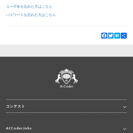
ユーザ名を忘れた方はこちら
新規登録
ログイン
パスワードを忘れた方はこちら
JP
EN
Facebook
Twitter
Hatena
Sha
コンテスト
ホーム
AtCoderJobs
コンテスト一覧