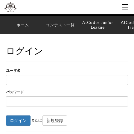
AtCoder Junior
AtCod
ホーム
コンテスト一覧
League
Tra
ログイン
ユーザ名
パスワード
ログイン
新規登録
または