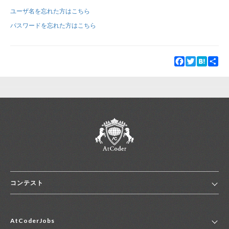
ユーザ名を忘れた方はこちら
新規登録
ログイン
パスワードを忘れた方はこちら
JP
EN
Facebook
Twitter
Hatena
Sha
コンテスト
ホーム
AtCoderJobs
コンテスト一覧