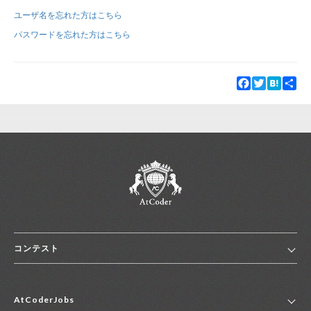
ユーザ名を忘れた方はこちら
新規登録
ログイン
パスワードを忘れた方はこちら
JP
EN
Facebook
Twitter
Hatena
Sha
コンテスト
ホーム
AtCoderJobs
コンテスト一覧