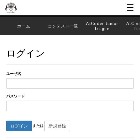
AtCoder Junior
AtCod
ホーム
コンテスト一覧
League
Tra
ログイン
ユーザ名
パスワード
ログイン
新規登録
または