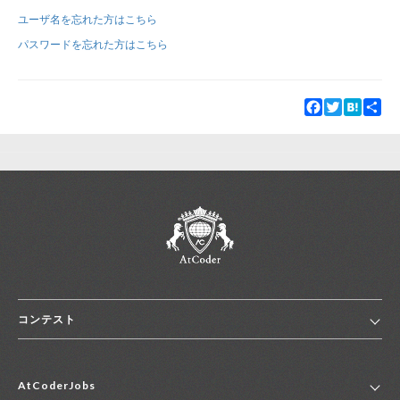
ユーザ名を忘れた方はこちら
新規登録
ログイン
パスワードを忘れた方はこちら
JP
EN
Facebook
Twitter
Hatena
Sha
コンテスト
ホーム
AtCoderJobs
コンテスト一覧