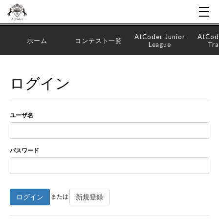
AtCoder Junior
AtCod
ホーム
コンテスト一覧
League
Tra
ログイン
ユーザ名
パスワード
ログイン
新規登録
または