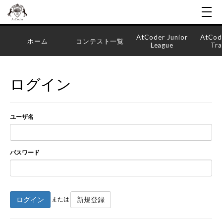
AtCoder Junior
AtCod
ホーム
コンテスト一覧
League
Tra
ログイン
ユーザ名
パスワード
ログイン
新規登録
または