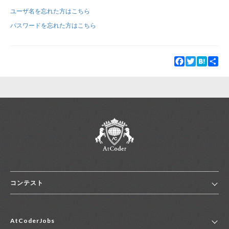
ユーザ名を忘れた方はこちら
新規登録
ログイン
パスワードを忘れた方はこちら
JP
EN
Facebook
Twitter
Hatena
Sha
コンテスト
ホーム
AtCoderJobs
コンテスト一覧