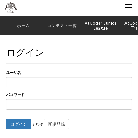
AtCoder Junior
AtCod
ホーム
コンテスト一覧
League
Tra
ログイン
ユーザ名
パスワード
ログイン
新規登録
または