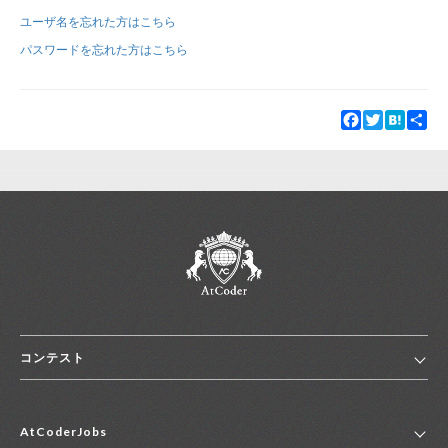
ユーザ名を忘れた方はこちら
新規登録
ログイン
パスワードを忘れた方はこちら
JP
EN
Facebook
Twitter
Hatena
Sha
コンテスト
ホーム
AtCoderJobs
コンテスト一覧