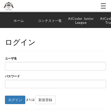
AtCoder Junior
AtCod
ホーム
コンテスト一覧
League
Tra
ログイン
ユーザ名
パスワード
ログイン
新規登録
または