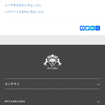
ユーザ名を忘れた方はこちら
新規登録
ログイン
パスワードを忘れた方はこちら
JP
EN
Facebook
Twitter
Hatena
Sha
コンテスト
ホーム
AtCoderJobs
コンテスト一覧