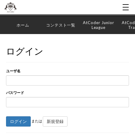
AtCoder Junior
AtCod
ホーム
コンテスト一覧
League
Tra
ログイン
ユーザ名
パスワード
ログイン
新規登録
または