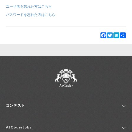
ユーザ名を忘れた方はこちら
新規登録
ログイン
パスワードを忘れた方はこちら
JP
EN
Facebook
Twitter
Hatena
Sha
コンテスト
ホーム
AtCoderJobs
コンテスト一覧