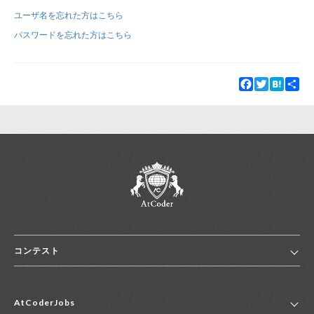
ユーザ名を忘れた方はこちら
新規登録
ログイン
パスワードを忘れた方はこちら
JP
EN
Facebook
Twitter
Hatena
Sha
コンテスト
ホーム
AtCoderJobs
コンテスト一覧