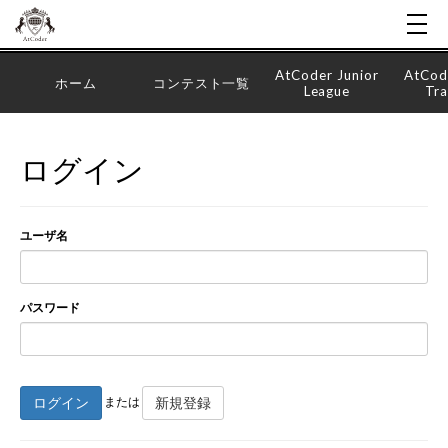
AtCoder Junior
AtCod
ホーム
コンテスト一覧
League
Tra
ログイン
ユーザ名
パスワード
ログイン
新規登録
または