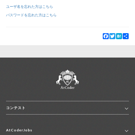
ユーザ名を忘れた方はこちら
新規登録
ログイン
パスワードを忘れた方はこちら
JP
EN
Facebook
Twitter
Hatena
Sha
コンテスト
ホーム
AtCoderJobs
コンテスト一覧