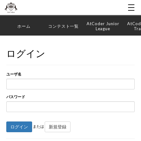
AtCoder Junior
AtCod
ホーム
コンテスト一覧
League
Tra
ログイン
ユーザ名
パスワード
ログイン
新規登録
または