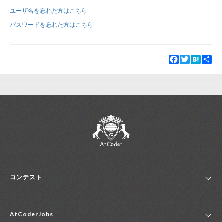
ユーザ名を忘れた方はこちら
新規登録
ログイン
パスワードを忘れた方はこちら
JP
EN
Facebook
Twitter
Hatena
Sha
コンテスト
ホーム
AtCoderJobs
コンテスト一覧