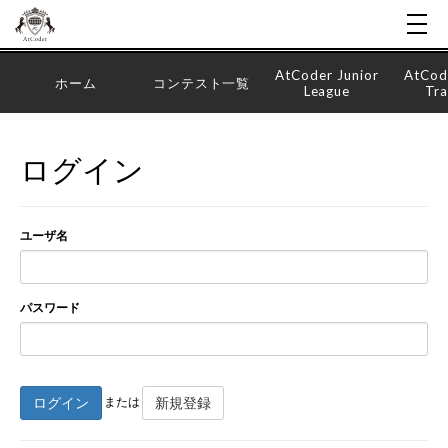
AtCoder Junior
AtCod
ホーム
コンテスト一覧
League
Tra
ログイン
ユーザ名
パスワード
ログイン
新規登録
または