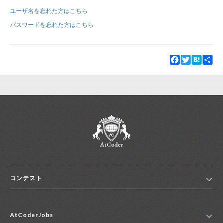
ユーザ名を忘れた方はこちら
新規登録
ログイン
パスワードを忘れた方はこちら
JP
EN
Facebook
Twitter
Hatena
Sha
コンテスト
ホーム
AtCoderJobs
コンテスト一覧