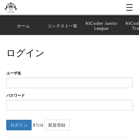
AtCoder Junior
AtCod
ホーム
コンテスト一覧
League
Tra
ログイン
ユーザ名
パスワード
ログイン
新規登録
または