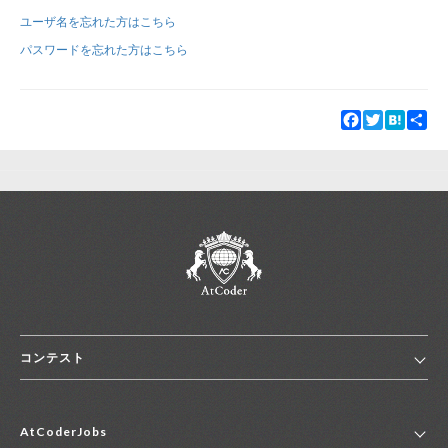
ユーザ名を忘れた方はこちら
新規登録
ログイン
パスワードを忘れた方はこちら
JP
EN
Facebook
Twitter
Hatena
Sha
コンテスト
ホーム
AtCoderJobs
コンテスト一覧