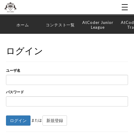
AtCoder Junior
AtCod
ホーム
コンテスト一覧
League
Tra
ログイン
ユーザ名
パスワード
ログイン
新規登録
または