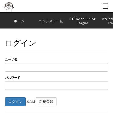
AtCoder Junior
AtCod
ホーム
コンテスト一覧
League
Tra
ログイン
ユーザ名
パスワード
ログイン
新規登録
または