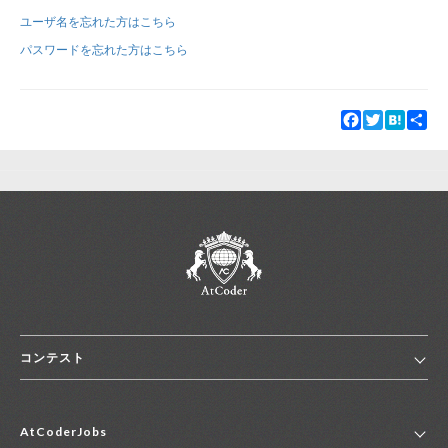
ユーザ名を忘れた方はこちら
新規登録
ログイン
パスワードを忘れた方はこちら
JP
EN
Facebook
Twitter
Hatena
Sha
コンテスト
ホーム
AtCoderJobs
コンテスト一覧